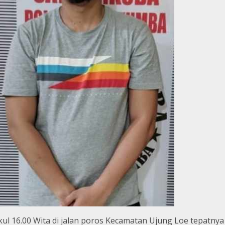
ukul 16.00 Wita di jalan poros Kecamatan Ujung Loe tepatn