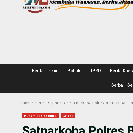
Berita Terkini
Politik
DPRD
Berita Daer
Serba – Se
Home
2020
Juni
3
Satnarkoba Polres Bulukumba Tan
Hukum dan Kriminal
Latest
Satnarkoba Polres 