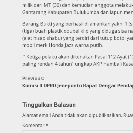
milik dari MT (30) dan kemudian anggota melak
Gantarang Kabupaten Bulukumba dan iapun menga
Barang Bukti yang berhasil di amankan yakni 1 (sa
(tiga) buah plastik doubel klip yang diduga sisa 
(alat hisap shabu) yang terdiri dari tutup botol y
mobil merk Honda Jazz warna putih.
” Ketiga pelaku akan dikenakan Pasal 112 Ayat
paling rendah 4 tahun” ungkap AKP Hambali Kas
Continue
Previous:
Komisi II DPRD Jeneponto Rapat Dengar Penda
Reading
Tinggalkan Balasan
Alamat email Anda tidak akan dipublikasikan.
Ruas
Komentar
*