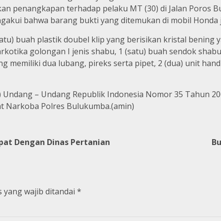
ukan penangkapan terhadap pelaku MT (30) di Jalan Poros 
kui bahwa barang bukti yang ditemukan di mobil Honda j
tu) buah plastik doubel klip yang berisikan kristal bening 
narkotika golongan I jenis shabu, 1 (satu) buah sendok shabu
ang memiliki dua lubang, pireks serta pipet, 2 (dua) unit ha
 (1) Undang – Undang Republik Indonesia Nomor 35 Tahun 
at Narkoba Polres Bulukumba.(amin)
pat Dengan Dinas Pertanian
Bu
 yang wajib ditandai
*