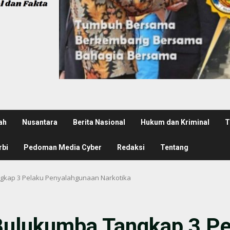
ah
Nusantara
Berita Nasional
Hukum dan Kriminal
T
rbi
Pedoman Media Cyber
Redaksi
Tentang
gkap 3 Pelaku Penyalahgunaan Narkotika
Bulukumba Tangkap 3 Pe