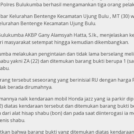
Polres Bulukumba berhasil mengamankan tiga orang pelaku
Jabbar Kelurahan Bentenge Kecamatan Ujung Bulu , MT (30) 
Kelurahan Bentenge Kecamatan Ujung Bulu.
Bulukumba AKBP Gany Alamsyah Hatta, S.Ik., menjelaskan k
ari masyarakat setempat hingga kemudian dikembangkan.
umba melakukan pengintaian dan tidak lama berselang mel
bu yakni ZA (22) dan ditemukan barang bukti berupa 1 (satu
habu.
barang tersebut seseorang yang berinisial RU dengan harga
ak berada dirumahnya.
annya naik kendaraan mobil Honda jazz yang ia parkir dip
diatas kendaraan tersebut dan ditemukan barang bukti beru
 dari alat hisap shabu (bon) dan pada saat diinterogasi i
enis shabu.
ebutkan bahwa barang bukti yang ditemukan diatas kendaraa