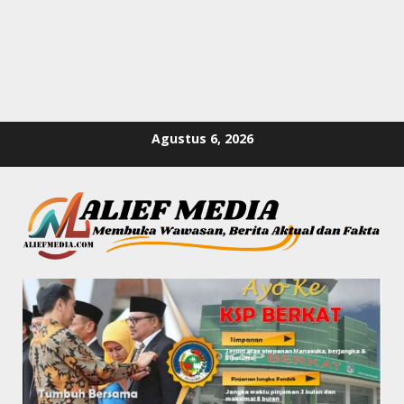
Skip
Agustus 6, 2026
to
content