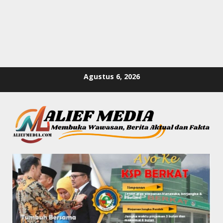
Skip
Agustus 6, 2026
to
content