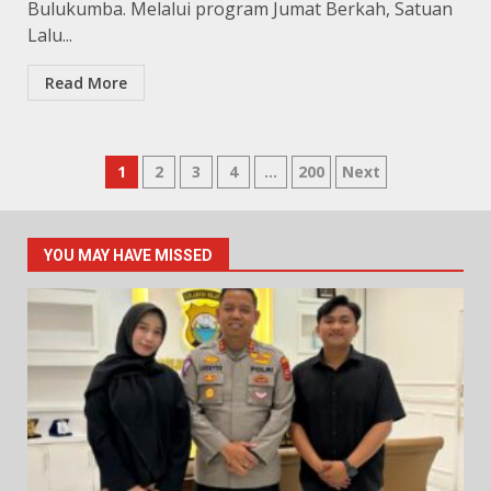
Bulukumba. Melalui program Jumat Berkah, Satuan
Lalu...
Read More
Navigasi
1
2
3
4
…
200
Next
pos
YOU MAY HAVE MISSED