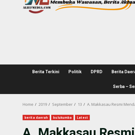
Berita Terkini
Politik
DPRD
Berita Daer
Serba – Se
Home
2019
September
13
A. Makkasau Resmi Mendaf
berita daerah
bulukumba
Latest
A. Makkasau Resmi 