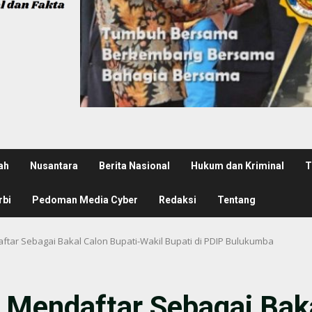
ah
Nusantara
Berita Nasional
Hukum dan Kriminal
T
rbi
Pedoman Media Cyber
Redaksi
Tentang
tar Sebagai Bakal Calon Bupati-Wakil Bupati di PDIP Bulukumba
Mendaftar Sebagai Baka