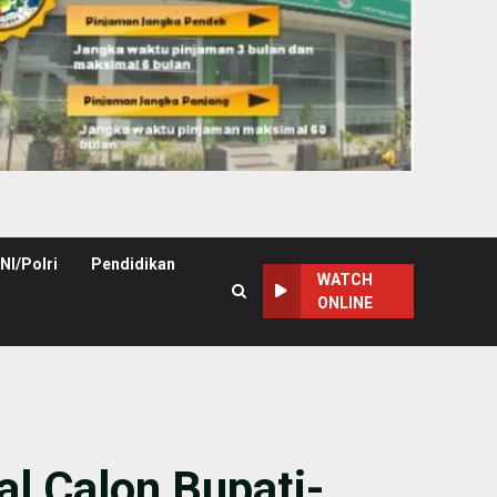
NI/Polri
Pendidikan
WATCH
ONLINE
l Calon Bupati-