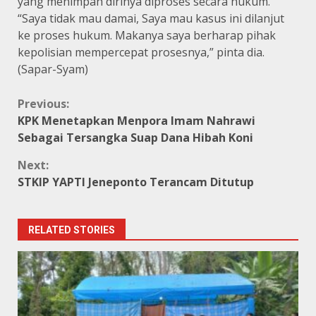
yang menimpah dirinya diproses secara hukum.
“Saya tidak mau damai, Saya mau kasus ini dilanjut
ke proses hukum. Makanya saya berharap pihak
kepolisian mempercepat prosesnya,” pinta dia.
(Sapar-Syam)
Continue
Previous:
KPK Menetapkan Menpora Imam Nahrawi
Reading
Sebagai Tersangka Suap Dana Hibah Koni
Next:
STKIP YAPTI Jeneponto Terancam Ditutup
RELATED STORIES