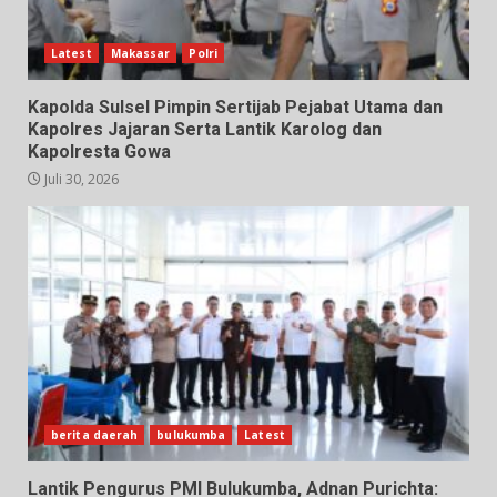
Latest
Makassar
Polri
Kapolda Sulsel Pimpin Sertijab Pejabat Utama dan
Kapolres Jajaran Serta Lantik Karolog dan
Kapolresta Gowa
Juli 30, 2026
berita daerah
bulukumba
Latest
Lantik Pengurus PMI Bulukumba, Adnan Purichta: