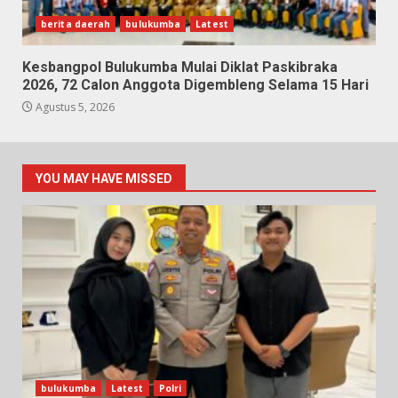
berita daerah
bulukumba
Latest
Kesbangpol Bulukumba Mulai Diklat Paskibraka
2026, 72 Calon Anggota Digembleng Selama 15 Hari
Agustus 5, 2026
YOU MAY HAVE MISSED
bulukumba
Latest
Polri