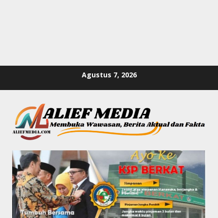
Skip
Agustus 7, 2026
to
content