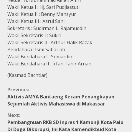
Wakil Ketua I : Hj. Sari Pudjiastuti
Wakil Ketua II : Benny Mansyur
Wakil Ketua III : Asrul Sani
Sekretaris : Sudirman L. Rajamuddin
Wakil Sekretaris I : Sukri
Wakil Sekretaris II : Arthur Halik Razak
Bendahara : Ismi Sabariah
Wakil Bendahara I : Sumardin
Wakil Bendahara II : Irfan Tahir Arnan.
(Kasmad Bachtiar)
Continue
Previous:
Aktivis AMYA Bantaeng Kecam Penangkapan
Reading
Sejumlah Aktivis Mahasiswa di Makassar
Next:
Pembangnuan RKB SD Inpres 1 Kamonji Kota Palu
Di Duga Dikorupsi, Ini Kata Kamendikbud Kota