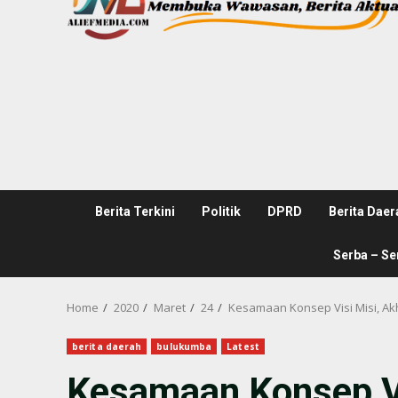
Berita Terkini
Politik
DPRD
Berita Daer
Serba – Se
Home
2020
Maret
24
Kesamaan Konsep Visi Misi, A
berita daerah
bulukumba
Latest
Kesamaan Konsep Vi