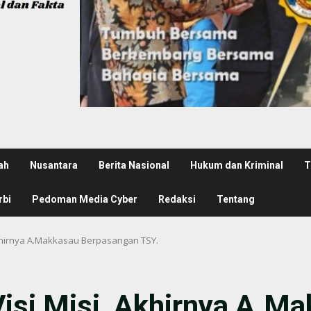
ah
Nusantara
Berita Nasional
Hukum dan Kriminal
T
rbi
Pedoman Media Cyber
Redaksi
Tentang
khirnya A.Makkasau Berpasangan TSY.
si Misi, Akhirnya A.M