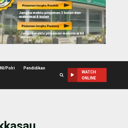
NI/Polri
Pendidikan
WATCH
ONLINE
akkasau