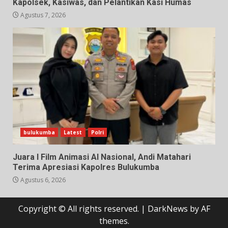
Kapolsek, Kasiwas, dan Pelantikan Kasi Humas
Agustus 7, 2026
bulukumba
Latest
Polri
Juara I Film Animasi AI Nasional, Andi Matahari
Terima Apresiasi Kapolres Bulukumba
Agustus 6, 2026
Copyright © All rights reserved.
|
DarkNews
by AF
themes.