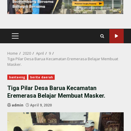
PRIMARY
MENU
Home
2020
April
9
Tiga Pilar Desa Barua Kecamatan Eremerasa Belajar Membuat
Masker.
bantaeng
berita daerah
Tiga Pilar Desa Barua Kecamatan
Eremerasa Belajar Membuat Masker.
admin
April 9, 2020