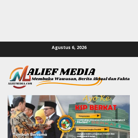
Skip
Agustus 6, 2026
to
content