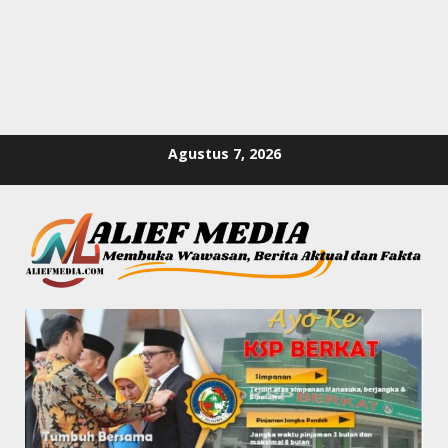
Skip
Agustus 7, 2026
to
content