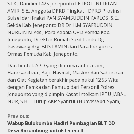
S.I.K., Dandim 1425 Jeneponto LETKOL INF IRFAN
AMIR, S.E., Anggota DPRD Tingkat I DPRD Provinsi
Sulsel dari Fraksi PAN SYAMSUDDIN KARLOS, S.E.,
Sekda Kab. Jeneponto DR Dr H.M SYAFRUDDIN
NURDIN M.Kes., Para Kepala OPD Pemda Kab.
Jeneponto, Direktur Rumah Sakit Lanto Dg
Pasewang drg. BUSTAMIN dan Para Pengurus
Ormas Pemuda Kab. Jeneponto.
Dan bentuk APD yang diterima antara lain ;
Handsanitizer, Baju Hasmat, Masker dan Sabun cair
dan Giat Kegiatan berakhir pada pukul 12.55 Wita
dengan Pamka dan Pamtup dari Personil Polres
Jeneponto yang dipimpin Kasat Intelkam IPTU JABAL
NUR, S.H. ” Tutup AKP Syahrul. (Humas/Abd. Syam)
Continue
Previous:
Wabup Bulukumba Hadiri Pembagian BLT DD
Reading
Desa Barombong untukTahap II