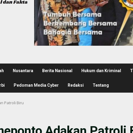
ah
Nusantara
Berita Nasional
Hukum dan Kriminal
T
rbi
Pedoman Media Cyber
Redaksi
Tentang
 Patroli Biru
neponto Adakan Patroli 