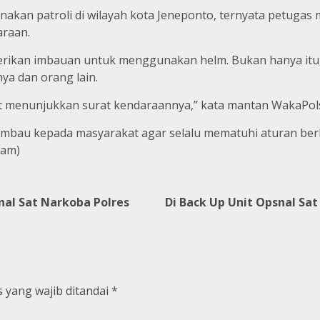
ksanakan patroli di wilayah kota Jeneponto, ternyata petu
araan.
kan imbauan untuk menggunakan helm. Bukan hanya itu, 
ya dan orang lain.
t menunjukkan surat kendaraannya,” kata mantan WakaPols
imbau kepada masyarakat agar selalu mematuhi aturan berlal
yam)
al Sat Narkoba Polres
Di Back Up Unit Opsnal Sa
 yang wajib ditandai
*