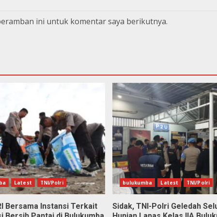
peramban ini untuk komentar saya berikutnya.
ba
Latest
TNI/Polri
bulukumba
Latest
TNI/Polri
I Bersama Instansi Terkait
Sidak, TNI-Polri Geledah Sel
i Bersih Pantai di Bulukumba
Hunian Lapas Kelas IIA Bulu