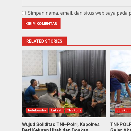
Simpan nama, email, dan situs web saya pada 
RELATED STORIES
bulukumba
Latest
TNI/Polri
bulukum
Wujud Soliditas TNI–Polri, Kapolres
TNI-POLR
Beri Kejutan Ultah dan Doakan
Gelar Aks