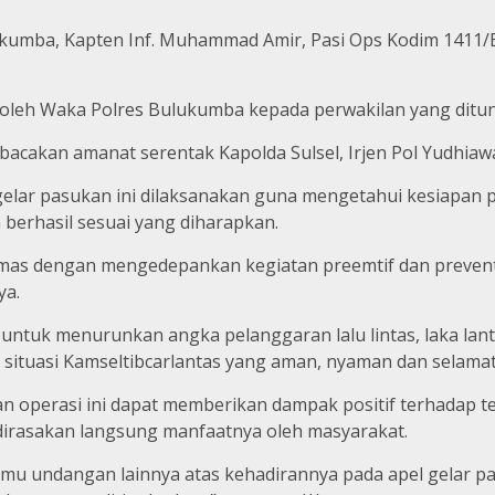
lukumba, Kapten Inf. Muhammad Amir, Pasi Ops Kodim 1411/
 oleh Waka Polres Bulukumba kepada perwakilan yang ditunju
kan amanat serentak Kapolda Sulsel, Irjen Pol Yudhiawan, 
elar pasukan ini dilaksanakan guna mengetahui kesiapan
n berhasil sesuai yang diharapkan.
ibmas dengan mengedepankan kegiatan preemtif dan preve
ya.
 untuk menurunkan angka pelanggaran lalu lintas, laka lant
 situasi Kamseltibcarlantas yang aman, nyaman dan selamat
 operasi ini dapat memberikan dampak positif terhadap ter
dirasakan langsung manfaatnya oleh masyarakat.
mu undangan lainnya atas kehadirannya pada apel gelar pa