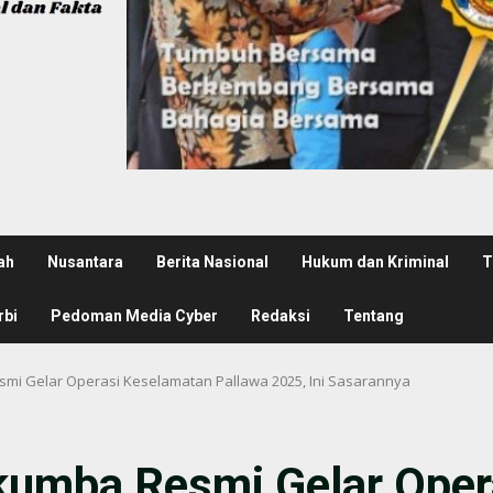
ah
Nusantara
Berita Nasional
Hukum dan Kriminal
T
rbi
Pedoman Media Cyber
Redaksi
Tentang
esmi Gelar Operasi Keselamatan Pallawa 2025, Ini Sasarannya
lukumba Resmi Gelar Ope