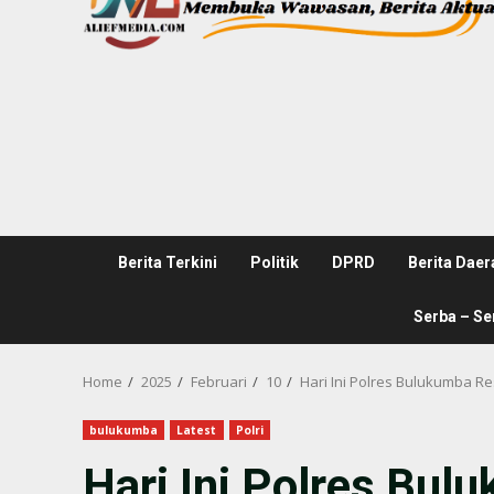
Berita Terkini
Politik
DPRD
Berita Daer
Serba – Se
Home
2025
Februari
10
Hari Ini Polres Bulukumba R
bulukumba
Latest
Polri
Hari Ini Polres Bu