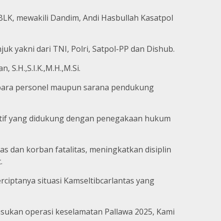
BLK, mewakili Dandim, Andi Hasbullah Kasatpol
k yakni dari TNI, Polri, Satpol-PP dan Dishub.
S.H.,S.I.K.,M.H.,M.Si.
 para personel maupun sarana pendukung
ntif yang didukung dengan penegakaan hukum
as dan korban fatalitas, meningkatkan disiplin
.
ciptanya situasi Kamseltibcarlantas yang
sukan operasi keselamatan Pallawa 2025, Kami