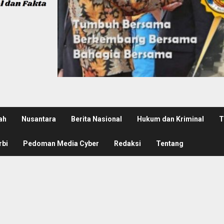
ah
Nusantara
Berita Nasional
Hukum dan Kriminal
T
rbi
Pedoman Media Cyber
Redaksi
Tentang