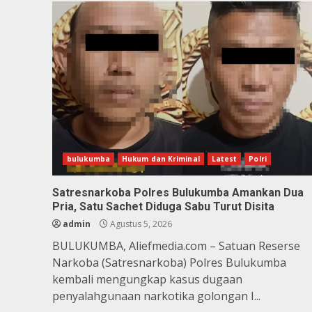
bulukumba
Hukum dan Kriminal
Latest
Polri
Satresnarkoba Polres Bulukumba Amankan Dua
Pria, Satu Sachet Diduga Sabu Turut Disita
admin
Agustus 5, 2026
BULUKUMBA, Aliefmedia.com – Satuan Reserse
Narkoba (Satresnarkoba) Polres Bulukumba
kembali mengungkap kasus dugaan
penyalahgunaan narkotika golongan I...