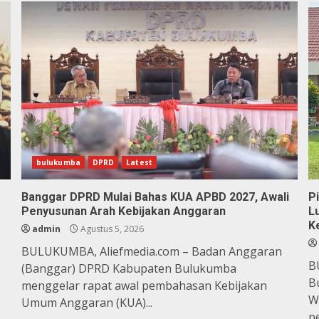
bulukumba
DPRD
Latest
Banggar DPRD Mulai Bahas KUA APBD 2027, Awali
P
Penyusunan Arah Kebijakan Anggaran
L
K
admin
Agustus 5, 2026
BULUKUMBA, Aliefmedia.com – Badan Anggaran
B
(Banggar) DPRD Kabupaten Bulukumba
B
menggelar rapat awal pembahasan Kebijakan
Wi
Umum Anggaran (KUA)...
pe