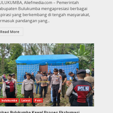
ULUKUMBA, Aliefmedia.com – Pemerintah
abupaten Bulukumba mengapresiasi berbagai
spirasi yang berkembang di tengah masyarakat,
ermasuk pandangan yang...
Read More
bulukumba
Latest
Polri
olres Bulukumba Kawal Proses Ekshumasi