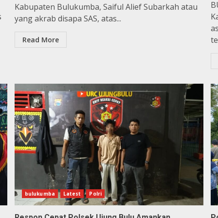
B
Kabupaten Bulukumba, Saiful Alief Subarkah atau
s
K
yang akrab disapa SAS, atas...
a
t
Read More
bulukumba
Latest
Polri
Respon Cepat Polsek Ujung Bulu Amankan
P