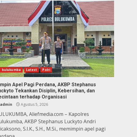
bulukumba
Latest
Polri
impin Apel Pagi Perdana, AKBP Stephanus
uckyto Tekankan Disiplin, Kebersihan, dan
ecintaan terhadap Organisasi
admin
Agustus 5, 2026
ULUKUMBA, Aliefmedia.com – Kapolres
ulukumba, AKBP Stephanus Luckyto Andri
caksono, S.I.K., S.H., M.Si., memimpin apel pagi
rdana...