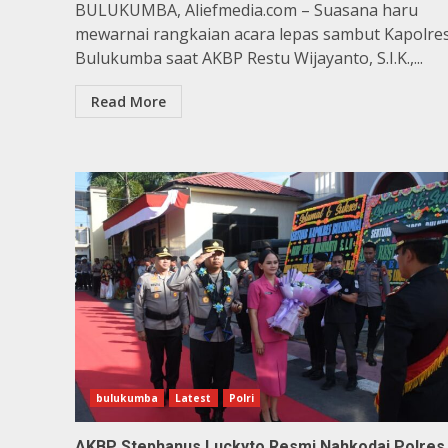
BULUKUMBA, Aliefmedia.com – Suasana haru
mewarnai rangkaian acara lepas sambut Kapolre
Bulukumba saat AKBP Restu Wijayanto, S.I.K.,...
Read More
bulukumba
Latest
Polri
AKBP Stephanus Luckyto Resmi Nahkodai Polres