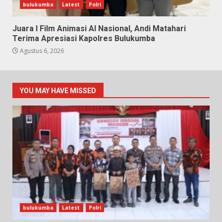
bulukumba
Latest
Polri
Juara I Film Animasi AI Nasional, Andi Matahari
Terima Apresiasi Kapolres Bulukumba
Agustus 6, 2026
YOU MAY HAVE MISSED
bulukumba
Latest
Polri