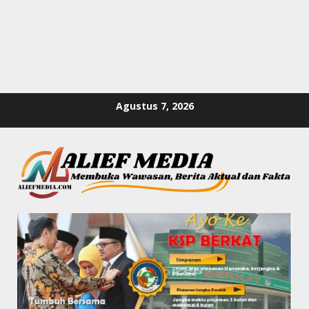
Skip
Agustus 7, 2026
to
content