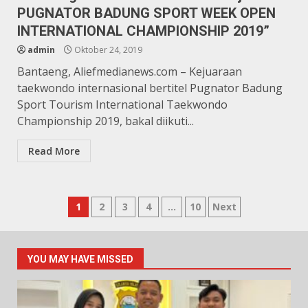
PUGNATOR BADUNG SPORT WEEK OPEN
INTERNATIONAL CHAMPIONSHIP 2019”
admin
Oktober 24, 2019
Bantaeng, Aliefmedianews.com – Kejuaraan
taekwondo internasional bertitel Pugnator Badung
Sport Tourism International Taekwondo
Championship 2019, bakal diikuti...
Read More
Navigasi
1
2
3
4
…
10
Next
pos
YOU MAY HAVE MISSED