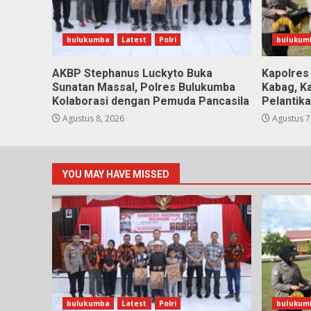
bulukumba
Latest
Polri
bulukum
AKBP Stephanus Luckyto Buka
Kapolres
Sunatan Massal, Polres Bulukumba
Kabag, Ka
Kolaborasi dengan Pemuda Pancasila
Pelantik
Agustus 8, 2026
Agustus 7
YOU MAY HAVE MISSED
bulukumba
Latest
Polri
bulukum