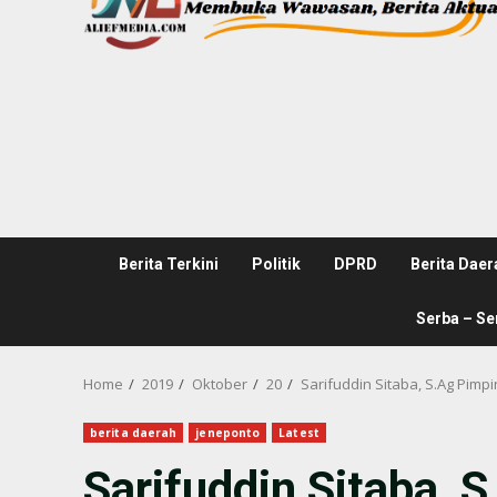
Berita Terkini
Politik
DPRD
Berita Daer
Serba – Se
Home
2019
Oktober
20
Sarifuddin Sitaba, S.Ag Pimp
berita daerah
jeneponto
Latest
Sarifuddin Sitaba,