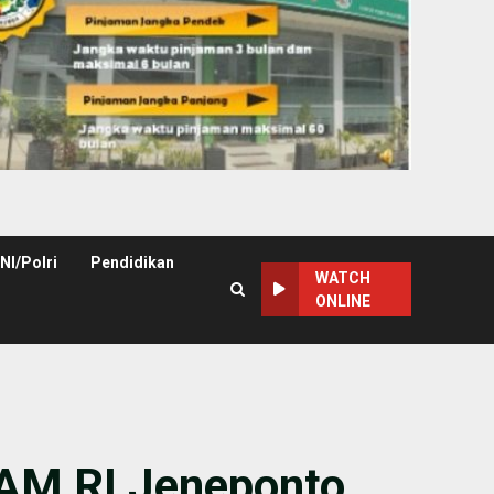
NI/Polri
Pendidikan
WATCH
ONLINE
HAM RI Jeneponto