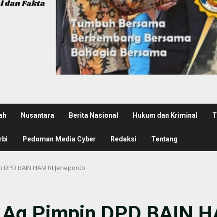
ah
Nusantara
Berita Nasional
Hukum dan Kriminal
T
rbi
Pedoman Media Cyber
Redaksi
Tentang
in DPD BAIN HAM RI Jeneponto
 S.Ag Pimpin DPD BAIN 