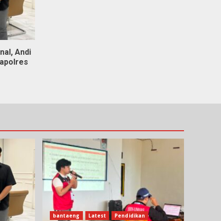
nal, Andi
Kapolres
bantaeng
Latest
Pendidikan