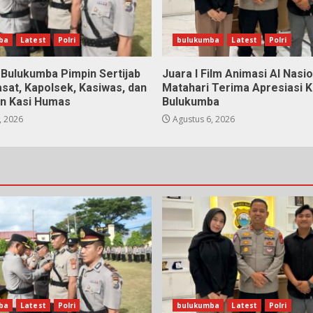
ba
Latest
Polri
bulukumba
Latest
Polri
 Bulukumba Pimpin Sertijab
Juara I Film Animasi AI Nasio
sat, Kapolsek, Kasiwas, dan
Matahari Terima Apresiasi 
an Kasi Humas
Bulukumba
, 2026
Agustus 6, 2026
ba
Latest
Polri
bulukumba
Latest
Polri