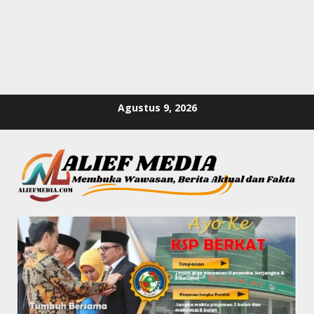
Skip
Agustus 9, 2026
to
content