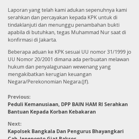
Laporan yang telah kami adukan sepenuhnya kami
serahkan dan percayakan kepada KPK untuk di
tindaklanjuti dan menunggu penambahan bukti
apabila di butuhkan, tegas Muhammad Nur saat di
konfirmasi di Jakarta.
Beberapa aduan ke KPK sesuai UU nomor 31/1999 jo
UU Nomor 20/2001 dimana ada perbuatan melawan
hukum dan penyalagunaan wewenang yang
mengakibatkan kerugian keuangan
Negara/Perekonomian Negara.(Jf).
Continue
Previous:
Peduli Kemanusiaan, DPP BAIN HAM RI Serahkan
Reading
Bantuan Kepada Korban Kebakaran
Next:
Kapolsek Bangkala Dan Pengurus Bhayangkari
Cab. Jeneponto Giat Baksos