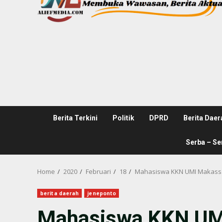
Berita Terkini
Politik
DPRD
Berita Daer
Serba – Se
Home
2020
Februari
18
Mahasiswa KKN UMI Makassar
berita daerah
jeneponto
Mahasiswa KKN UMI