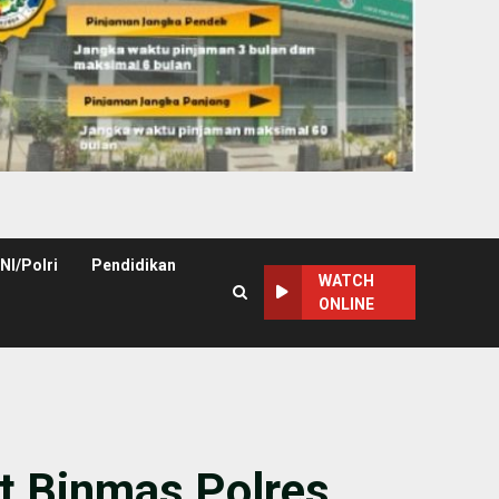
NI/Polri
Pendidikan
WATCH
ONLINE
 Binmas Polres