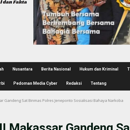
ah
Nusantara
Berita Nasional
Hukum dan Kriminal
T
rbi
Pedoman Media Cyber
Redaksi
Tentang
 Gandeng Sat Binmas Polres Jeneponto Sosialisasi Bahaya Narkoba
 Makassar Gandeng Sat