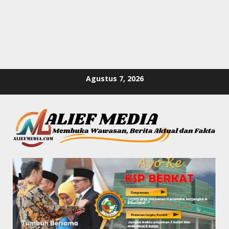
Skip
Agustus 7, 2026
to
content