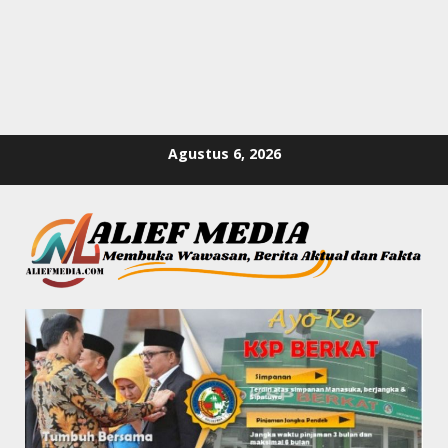
Skip
Agustus 6, 2026
to
content