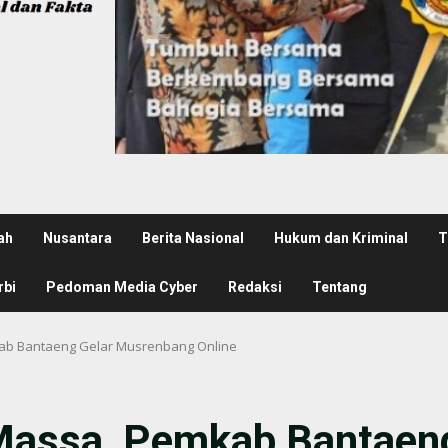
ah
Nusantara
Berita Nasional
Hukum dan Kriminal
T
rbi
Pedoman Media Cyber
Redaksi
Tentang
b Bantaeng Gelar Musrenbang Online
assa, Pemkab Bantaeng