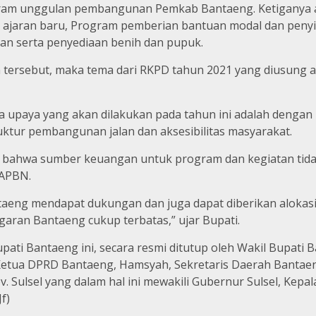
rogram unggulan pembangunan Pemkab Bantaeng. Ketiganya
un ajaran baru, Program pemberian bantuan modal dan peny
an serta penyediaan benih dan pupuk.
 tersebut, maka tema dari RKPD tahun 2021 yang diusung 
 upaya yang akan dilakukan pada tahun ini adalah denga
uktur pembangunan jalan dan aksesibilitas masyarakat.
 bahwa sumber keuangan untuk program dan kegiatan tida
 APBN.
antaeng mendapat dukungan dan juga dapat diberikan alok
an Bantaeng cukup terbatas,” ujar Bupati.
ti Bantaeng ini, secara resmi ditutup oleh Wakil Bupati 
Ketua DPRD Bantaeng, Hamsyah, Sekretaris Daerah Bantae
Sulsel yang dalam hal ini mewakili Gubernur Sulsel, Kepa
f)