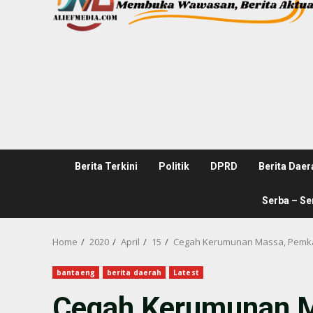
Berita Terkini
Politik
DPRD
Berita Daer
Serba – Se
Home
2020
April
15
Cegah Kerumunan Massa, Pemka
bantaeng
berita daerah
Latest
Cegah Kerumunan M