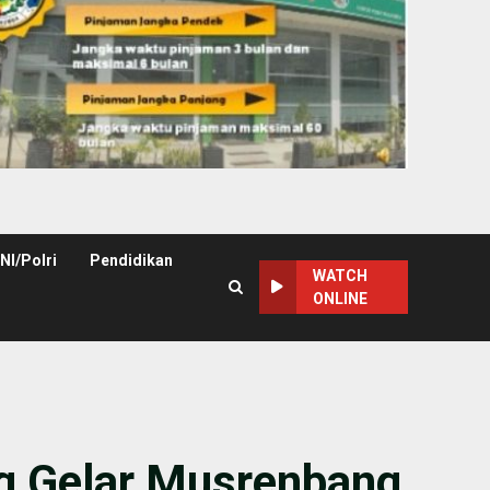
NI/Polri
Pendidikan
WATCH
ONLINE
 Gelar Musrenbang