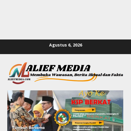
Skip
Agustus 6, 2026
to
content