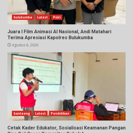
bulukumba
Latest
Polri
Juara I Film Animasi AI Nasional, Andi Matahari
Terima Apresiasi Kapolres Bulukumba
Agustus 6, 2026
bantaeng
Latest
Pendidikan
Cetak Kader Edukator, Sosialisasi Keamanan Pangan