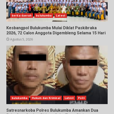
berita daerah
bulukumba
Latest
Kesbangpol Bulukumba Mulai Diklat Paskibraka
2026, 72 Calon Anggota Digembleng Selama 15 Hari
Agustus 5, 2026
bulukumba
Hukum dan Kriminal
Latest
Polri
Satresnarkoba Polres Bulukumba Amankan Dua