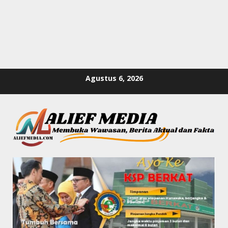
Skip
Agustus 6, 2026
to
content