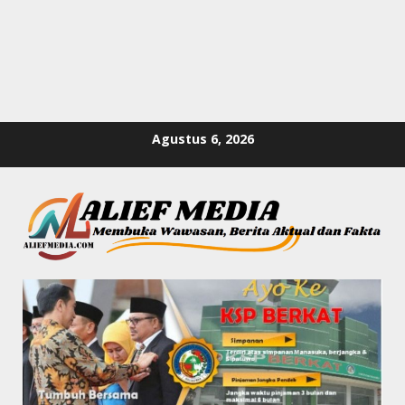
Skip
Agustus 6, 2026
to
content