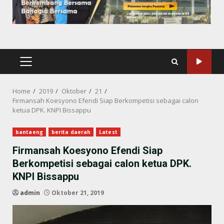
PRIMARY
MENU
Home
2019
Oktober
21
Firmansah Koesyono Efendi Siap Berkompetisi sebagai calon
ketua DPK. KNPI Bissappu
bantaeng
berita daerah
Latest
Firmansah Koesyono Efendi Siap
Berkompetisi sebagai calon ketua DPK.
KNPI Bissappu
admin
Oktober 21, 2019