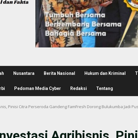
ah
Nusantara
Berita Nasional
Hukum dan Kriminal
T
rbi
Pedoman Media Cyber
Redaksi
Tentang
snis, Pinisi Citra Perseroda Gandeng FamFresh Dorong Bulukumba Jadi Pu
vestasi Agribisnis, Pini