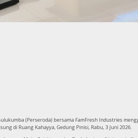
a Bulukumba (Perseroda) bersama FamFresh Industries me
ung di Ruang Kahayya, Gedung Pinisi, Rabu, 3 Juni 2026.