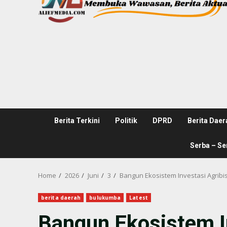
Berita Terkini
Politik
DPRD
Berita Daer
Serba – Se
Home
2026
Juni
3
Bangun Ekosistem Investasi Agribi
berita daerah
bulukumba
Latest
Bangun Ekosistem In