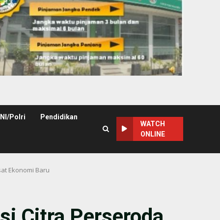
NI/Polri
Pendidikan
WATCH
ONLINE
sat Ekonomi Baru
si Citra Perseroda