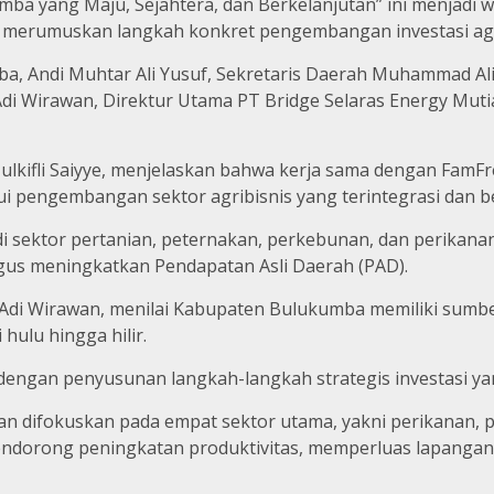
 yang Maju, Sejahtera, dan Berkelanjutan” ini menjadi 
 merumuskan langkah konkret pengembangan investasi agr
a, Andi Muhtar Ali Yusuf, Sekretaris Daerah Muhammad Ali 
 Adi Wirawan, Direktur Utama PT Bridge Selaras Energy Muti
 Zulkifli Saiyye, menjelaskan bahwa kerja sama dengan Fam
pengembangan sektor agribisnis yang terintegrasi dan be
i sektor pertanian, peternakan, perkebunan, dan perikan
gus meningkatkan Pendapatan Asli Daerah (PAD).
, Adi Wirawan, menilai Kabupaten Bulukumba memiliki sumbe
hulu hingga hilir.
 dengan penyusunan langkah-langkah strategis investasi ya
n difokuskan pada empat sektor utama, yakni perikanan, 
 mendorong peningkatan produktivitas, memperluas lapanga